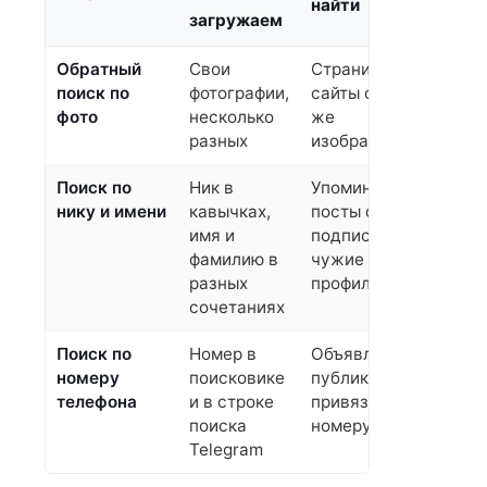
найти
загружаем
Обратный
Свои
Страницы и
поиск по
фотографии,
сайты с тем
фото
несколько
же
разных
изображением
Поиск по
Ник в
Упоминания и
нику и имени
кавычках,
посты с
имя и
подписью,
фамилию в
чужие
разных
профили
сочетаниях
Поиск по
Номер в
Объявления и
номеру
поисковике
публикации,
телефона
и в строке
привязанные к
поиска
номеру
Telegram