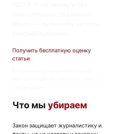
152 ГК — по закону и без
лишнего шума. Что нельзя
убрать — вытесняем из топа.
Конфиденциально.
Получить бесплатную оценку
статьи
🔒 Работаем по договору NDA. Сначала
бесплатно оцениваем, что можно сделать
с публикацией.
Что мы
убираем
Закон защищает журналистику и