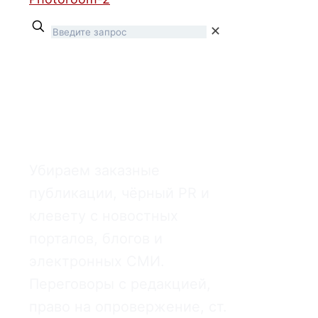
✕
Удаление статей
из СМИ
и интернета
Убираем заказные
публикации, чёрный PR и
клевету с новостных
порталов, блогов и
электронных СМИ.
Переговоры с редакцией,
право на опровержение, ст.